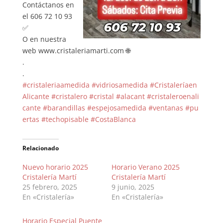
Contáctanos en
el 606 72 10 93
✅
O en nuestra
web www.cristaleriamarti.com 🌐
.
.
#cristaleriaamedida
#vidriosamedida
#Cristaleríaen
Alicante
#cristalero
#cristal
#alacant
#cristaleroenali
cante
#barandillas
#espejosamedida
#ventanas
#pu
ertas
#techopisable
#CostaBlanca
Relacionado
Nuevo horario 2025
Horario Verano 2025
Cristalería Martí
Cristalería Martí
25 febrero, 2025
9 junio, 2025
En «Cristalería»
En «Cristalería»
Horario Especial Puente