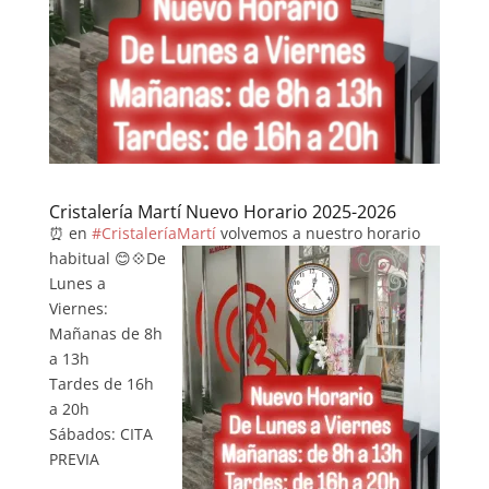
Cristalería Martí Nuevo Horario 2025-2026
⏰ en
#CristaleríaMartí
volvemos a nuestro horario
habitual 😊💠
De
Lunes a
Viernes:
Mañanas de 8h
a 13h
Tardes de 16h
a 20h
Sábados: CITA
PREVIA