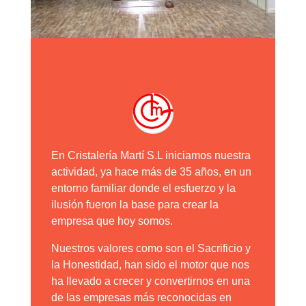
En Cristalería Martí S.L iniciamos nuestra
actividad, ya hace más de 35 años, en un
entorno familiar donde el esfuerzo y la
ilusión fueron la base para crear la
empresa que hoy somos.
Nuestros valores como son el Sacrificio y
la Honestidad, han sido el motor que nos
ha llevado a crecer y convertirnos en una
de las empresas más reconocidas en