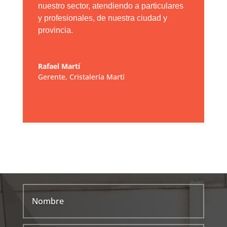
nuestro sector, atendiendo a particulares
y profesionales, de nuestra ciudad y
provincia.
Rafael Martí
Gerente
,
Cristalería Martí