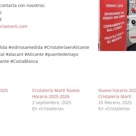
contacta con nosotros:
6
3
eriamarti.com
dida
#vidriosamedida
#CristaleríaenAlicante
tal
#alacant
#Alicante
#puentedemayo
cante
#CostaBlanca
2025
Cristalería Marti Nuevo
Nuevo horario 20
Horario 2025-2026
Cristalería Martí
2 septiembre, 2025
25 febrero, 2025
En «Cristalería»
En «Cristalería»