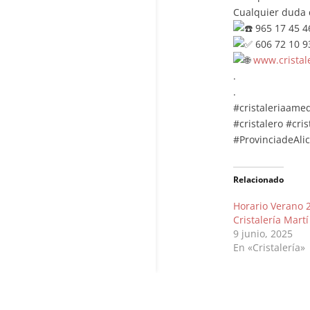
Cualquier duda 
965 17 45 4
606 72 10 9
www.cristal
.
.
#cristaleriaame
#cristalero
#cris
#ProvinciadeAli
Relacionado
Horario Verano 
Cristalería Martí
9 junio, 2025
En «Cristalería»