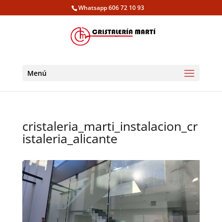
Whatsapp 606 72 10 93
Menú
cristaleria_marti_instalacion_cr
istaleria_alicante