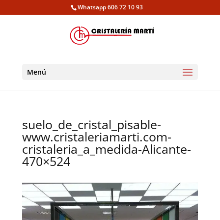
Whatsapp 606 72 10 93
Menú
suelo_de_cristal_pisable-
www.cristaleriamarti.com-
cristaleria_a_medida-Alicante-
470×524