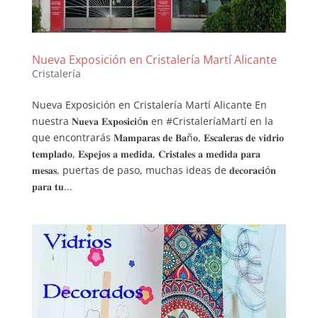
Nueva Exposición en Cristalería Martí Alicante
Cristalería
Nueva Exposición en Cristalería Martí Alicante En
nuestra 𝐍𝐮𝐞𝐯𝐚 𝐄𝐱𝐩𝐨𝐬𝐢𝐜𝐢ó𝐧 en #CristaleríaMartí en la
que encontrarás 𝐌𝐚𝐦𝐩𝐚𝐫𝐚𝐬 𝐝𝐞 𝐁𝐚ñ𝐨, 𝐄𝐬𝐜𝐚𝐥𝐞𝐫𝐚𝐬 𝐝𝐞 𝐯𝐢𝐝𝐫𝐢𝐨
𝐭𝐞𝐦𝐩𝐥𝐚𝐝𝐨, 𝐄𝐬𝐩𝐞𝐣𝐨𝐬 𝐚 𝐦𝐞𝐝𝐢𝐝𝐚, 𝐂𝐫𝐢𝐬𝐭𝐚𝐥𝐞𝐬 𝐚 𝐦𝐞𝐝𝐢𝐝𝐚 𝐩𝐚𝐫𝐚
𝐦𝐞𝐬𝐚𝐬, puertas de paso, muchas ideas de 𝐝𝐞𝐜𝐨𝐫𝐚𝐜𝐢ó𝐧
𝐩𝐚𝐫𝐚 𝐭𝐮...