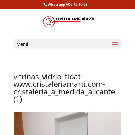
Whatsapp 606 72 10 93
Menú
vitrinas_vidrio_float-
www.cristaleriamarti.com-
cristaleria_a_medida_alicante
(1)