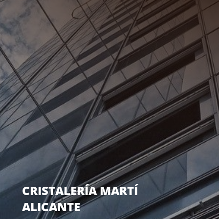
Bases Legales
Acepto las Bases Legales y Política de Privacidad
establecidas en el apartado
Aviso Legal
Enviar
=
11 + 1
CRISTALERÍA MARTÍ
ALICANTE