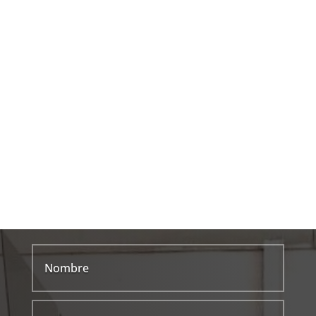
CONTACTA CON NOSOTROS
Resolvemos tus dudas.
LLÁMANOS
TELF: (+34) 965 17 45 46
WHTSP: 606 72 10 93