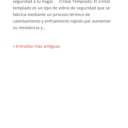
seguridad a tu hogar. Cristal Templado: El cristal
templado es un tipo de vidrio de seguridad que se
fabrica mediante un proceso térmico de
calentamiento y enfriamiento rápido par aumentar
su resistencia y...
« Entradas más antiguas
REALIZAMOS TRABAJOS PARA
Particulares, Grandes y
Pequeñas Empresas, Grandes
Obras y Centros Comerciales,
Instalaciones, Reparaciones