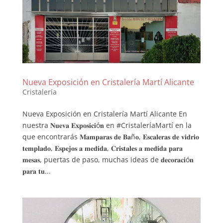
Nueva Exposición en Cristalería Martí Alicante
Cristalería
Nueva Exposición en Cristalería Martí Alicante En
nuestra 𝐍𝐮𝐞𝐯𝐚 𝐄𝐱𝐩𝐨𝐬𝐢𝐜𝐢ó𝐧 en #CristaleríaMartí en la
que encontrarás 𝐌𝐚𝐦𝐩𝐚𝐫𝐚𝐬 𝐝𝐞 𝐁𝐚ñ𝐨, 𝐄𝐬𝐜𝐚𝐥𝐞𝐫𝐚𝐬 𝐝𝐞 𝐯𝐢𝐝𝐫𝐢𝐨
𝐭𝐞𝐦𝐩𝐥𝐚𝐝𝐨, 𝐄𝐬𝐩𝐞𝐣𝐨𝐬 𝐚 𝐦𝐞𝐝𝐢𝐝𝐚, 𝐂𝐫𝐢𝐬𝐭𝐚𝐥𝐞𝐬 𝐚 𝐦𝐞𝐝𝐢𝐝𝐚 𝐩𝐚𝐫𝐚
𝐦𝐞𝐬𝐚𝐬, puertas de paso, muchas ideas de 𝐝𝐞𝐜𝐨𝐫𝐚𝐜𝐢ó𝐧
𝐩𝐚𝐫𝐚 𝐭𝐮...